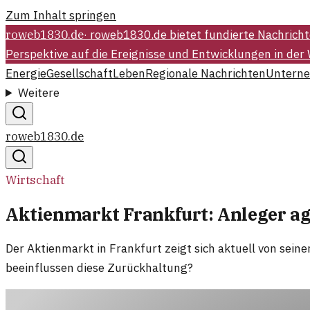
Zum Inhalt springen
roweb1830.de
·
roweb1830.de bietet fundierte Nachrich
Perspektive auf die Ereignisse und Entwicklungen in der
Energie
Gesellschaft
Leben
Regionale Nachrichten
Untern
Weitere
roweb1830.de
Wirtschaft
Aktienmarkt Frankfurt: Anleger ag
Der Aktienmarkt in Frankfurt zeigt sich aktuell von sein
beeinflussen diese Zurückhaltung?