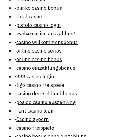
·
plinko casino bonus
·
total casino
·
pistolo casino login
·
evolve casino auszahlung
·
casino willkommensbonus
·
online casino seriös
·
online casino bonus
·
casino einzahlungsbonus
·
888 casino login
·
1go casino freispiele
·
casino deutschland bonus
·
posido casino auszahlung
·
rant casino login
·
Casino zypern
·
casino freispiele
·
casino bonus ohne einzahlung