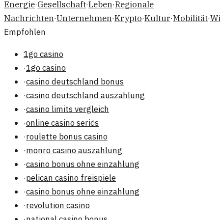
Energie
·
Gesellschaft
·
Leben
·
Regionale
Nachrichten
·
Unternehmen
·
Krypto
·
Kultur
·
Mobilität
·
Wi
Empfohlen
1go casino
·
1go casino
·
casino deutschland bonus
·
casino deutschland auszahlung
·
casino limits vergleich
·
online casino seriös
·
roulette bonus casino
·
monro casino auszahlung
·
casino bonus ohne einzahlung
·
pelican casino freispiele
·
casino bonus ohne einzahlung
·
revolution casino
·
national casino bonus