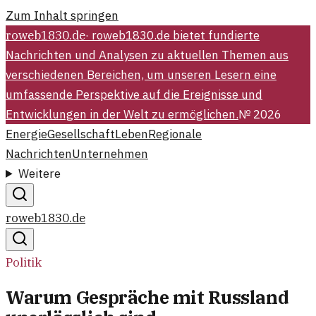
Zum Inhalt springen
roweb1830.de
·
roweb1830.de bietet fundierte
Nachrichten und Analysen zu aktuellen Themen aus
verschiedenen Bereichen, um unseren Lesern eine
umfassende Perspektive auf die Ereignisse und
Entwicklungen in der Welt zu ermöglichen.
№
2026
Energie
Gesellschaft
Leben
Regionale
Nachrichten
Unternehmen
Weitere
roweb1830.de
Politik
Warum Gespräche mit Russland