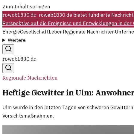
Zum Inhalt springen
roweb1830.de
·
roweb1830.de bietet fundierte Nachrich
Perspektive auf die Ereignisse und Entwicklungen in der
Energie
Gesellschaft
Leben
Regionale Nachrichten
Untern
Weitere
roweb1830.de
Regionale Nachrichten
Heftige Gewitter in Ulm: Anwohner
Ulm wurde in den letzten Tagen von schweren Gewittern 
Vorsichtsmaßnahmen.