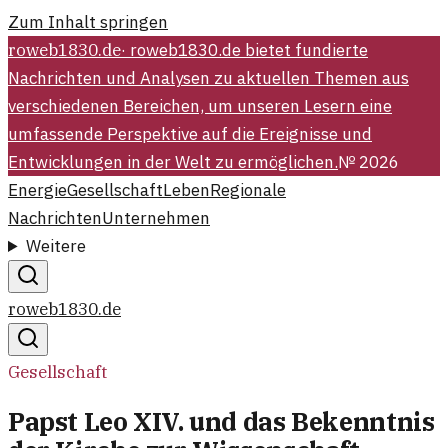
Zum Inhalt springen
roweb1830.de
·
roweb1830.de bietet fundierte
Nachrichten und Analysen zu aktuellen Themen aus
verschiedenen Bereichen, um unseren Lesern eine
umfassende Perspektive auf die Ereignisse und
Entwicklungen in der Welt zu ermöglichen.
№
2026
Energie
Gesellschaft
Leben
Regionale
Nachrichten
Unternehmen
Weitere
roweb1830.de
Gesellschaft
Papst Leo XIV. und das Bekenntnis