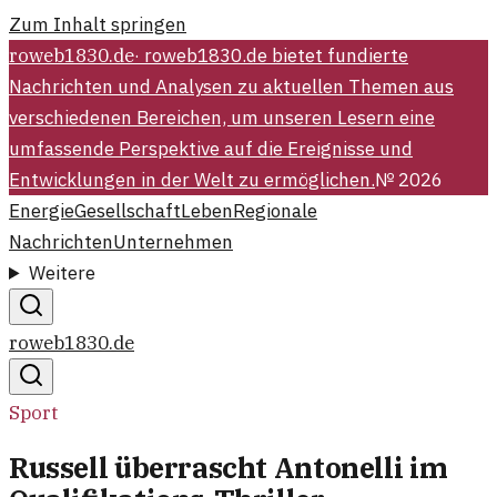
Zum Inhalt springen
roweb1830.de
·
roweb1830.de bietet fundierte
Nachrichten und Analysen zu aktuellen Themen aus
verschiedenen Bereichen, um unseren Lesern eine
umfassende Perspektive auf die Ereignisse und
Entwicklungen in der Welt zu ermöglichen.
№
2026
Energie
Gesellschaft
Leben
Regionale
Nachrichten
Unternehmen
Weitere
roweb1830.de
Sport
Russell überrascht Antonelli im