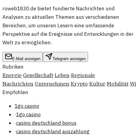
roweb1830.de bietet fundierte Nachrichten und
Analysen zu aktuellen Themen aus verschiedenen
Bereichen, um unseren Lesern eine umfassende
Perspektive auf die Ereignisse und Entwicklungen in der
Welt zu ermöglichen.
E-Mail anzeigen
Telegram anzeigen
Rubriken
Energie
·
Gesellschaft
·
Leben
·
Regionale
Nachrichten
·
Unternehmen
·
Krypto
·
Kultur
·
Mobilität
·
Wi
Empfohlen
1go casino
·
1go casino
·
casino deutschland bonus
·
casino deutschland auszahlung