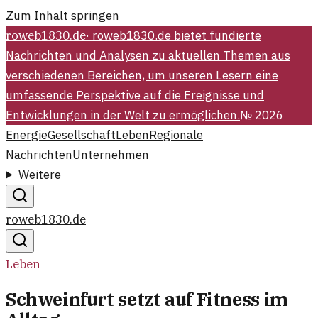
Zum Inhalt springen
roweb1830.de
·
roweb1830.de bietet fundierte
Nachrichten und Analysen zu aktuellen Themen aus
verschiedenen Bereichen, um unseren Lesern eine
umfassende Perspektive auf die Ereignisse und
Entwicklungen in der Welt zu ermöglichen.
№
2026
Energie
Gesellschaft
Leben
Regionale
Nachrichten
Unternehmen
Weitere
roweb1830.de
Leben
Schweinfurt setzt auf Fitness im